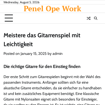
Skip
Wednesday, August 5, 2026
Penel Ope Work
to
content
Meistere das Gitarrenspiel mit
Leichtigkeit
Posted on
January 15, 2025
by
admin
Die richtige Gitarre für den Einstieg finden
Der erste Schritt zum Gitarrespielen beginnt mit der Wahl des
passenden Instruments. Anfänger sollten sich für eine
akustische Gitarre entscheiden, da sie einfacher zu handhaben
ist und kein zusätzliches Equipment benötigt. Eine klassische
Gitarre mit Nylonsaiten eignet sich besonders für Einsteiger,
da sie sanfter zu den Fingern ist. Es ist wichtig, eine Gitarre zu