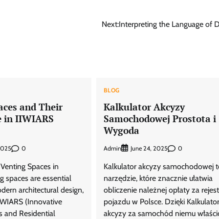
Next:
Interpreting the Language of
BLOG
aces and Their
Kalkulator Akcyzy
 in IIWIARS
Samochodowej Prostota i
Wygoda
0
Admin
0
 2025
June 24, 2025
 Venting Spaces in
Kalkulator akcyzy samochodowej t
g spaces are essential
narzędzie, które znacznie ułatwia
ern architectural design,
obliczenie należnej opłaty za rejest
 IIWIARS (Innovative
pojazdu w Polsce. Dzięki Kalkulato
s and Residential
akcyzy za samochód niemu właścic