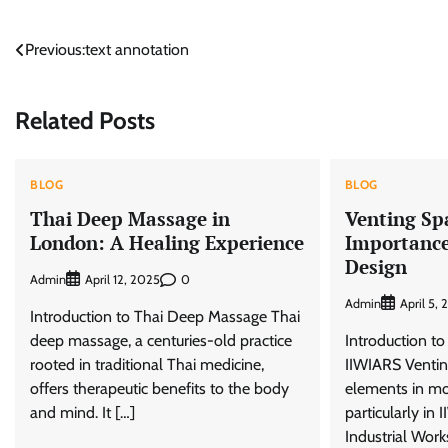
Post
Previous:
text annotation
navigation
Related Posts
BLOG
BLOG
Thai Deep Massage in
Venting Sp
London: A Healing Experience
Importance
Design
Admin
0
April 12, 2025
Admin
April 5,
Introduction to Thai Deep Massage Thai
deep massage, a centuries-old practice
Introduction to
rooted in traditional Thai medicine,
IIWIARS Ventin
offers therapeutic benefits to the body
elements in mod
and mind. It […]
particularly in
Industrial Work