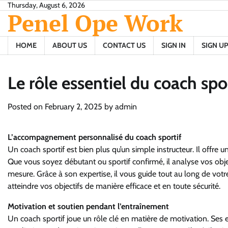
Skip
Thursday, August 6, 2026
Penel Ope Work
to
content
HOME
ABOUT US
CONTACT US
SIGN IN
SIGN UP
Le rôle essentiel du coach spo
Posted on
February 2, 2025
by
admin
L’accompagnement personnalisé du coach sportif
Un coach sportif est bien plus qu’un simple instructeur. Il offre 
Que vous soyez débutant ou sportif confirmé, il analyse vos obje
mesure. Grâce à son expertise, il vous guide tout au long de votr
atteindre vos objectifs de manière efficace et en toute sécurité.
Motivation et soutien pendant l’entraînement
Un coach sportif joue un rôle clé en matière de motivation. Se